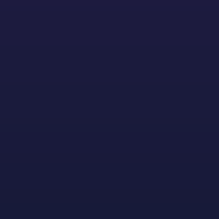
视听技术
研究和应用声音与影像的结合技术