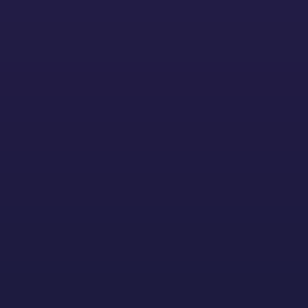
3D建模
利用软件创建三维虚拟模型